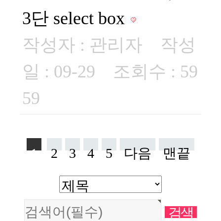
3단 select box
작성자 :
관리자
작성
일 : 09-29 조회수 : 59
59
1
2
3
4
5
다음
맨끝