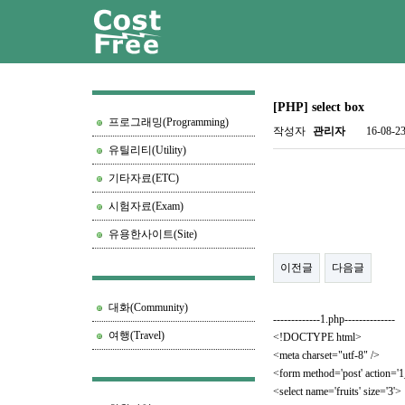
[PHP] select box
프로그래밍(Programming)
작성자
관리자
16-08-23
유틸리티(Utility)
기타자료(ETC)
시험자료(Exam)
유용한사이트(Site)
이전글
다음글
대화(Community)
-------------1.php--------------
여행(Travel)
<!DOCTYPE html>
<meta charset="utf-8" />
<form method='post' action='
<select name='fruits' size='3'>