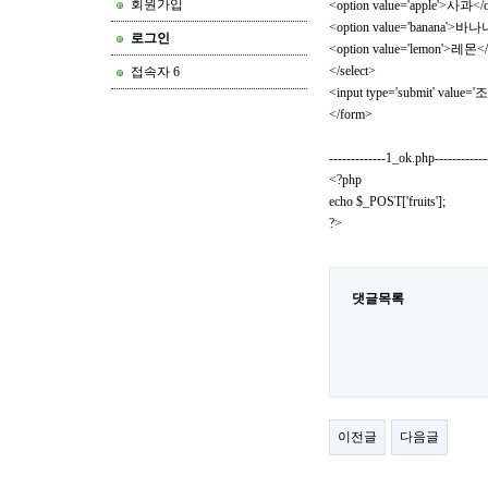
회원가입
<option value='apple'>사과</
<option value='banana'>바나
로그인
<option value='lemon'>레몬</
</select>
접속자 6
<input type='submit' value='
</form>
-------------1_ok.php------------
<?php
echo $_POST['fruits'];
?>
댓글목록
이전글
다음글