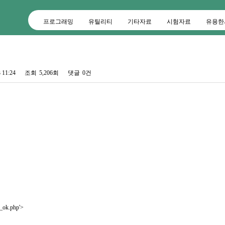
프로그래밍
유틸리티
기타자료
시험자료
유용한
 11:24
조회
5,206회
댓글
0건
1_ok.php'>