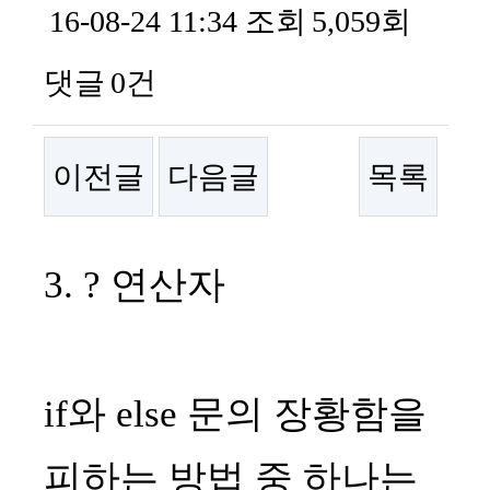
16-08-24 11:34
조회
5,059회
댓글
0건
이전글
다음글
목록
본문
3. ? 연산자
if와 else 문의 장황함을
피하는 방법 중 하나는