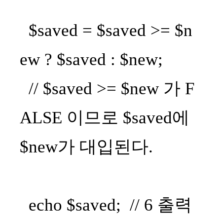
$saved = $saved >= $n
ew ? $saved : $new;
// $saved >= $new 가 F
ALSE 이므로 $saved에
$new가 대입된다.
echo $saved; // 6 출력