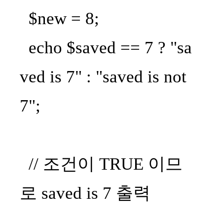
$new = 8;
echo $saved == 7 ? "sa
ved is 7" : "saved is not
7";
// 조건이 TRUE 이므
로 saved is 7 출력