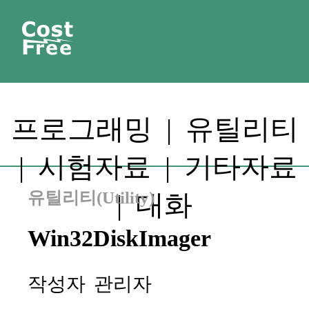
프로그래밍
|
유틸리티
|
시험자료
|
기타자료
유틸리티(Utility)
|
대화
Win32DiskImager
작성자
관리자