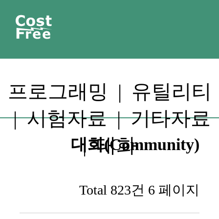
프로그래밍
|
유틸리티
|
시험자료
|
기타자료
|
대화
대화(Community)
Total 823건
6 페이지