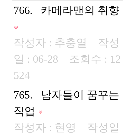
766. 카메라맨의 취향
작성자 :
추충열
작성
일 : 06-28 조회수 : 12
524
765. 남자들이 꿈꾸는
직업
작성자 :
현영
작성일