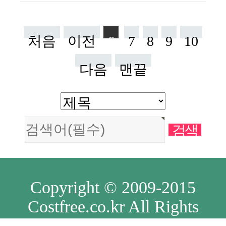
처음
이전
6
7
8
9
10
다음
맨끝
Copyright © 2009-2015
Costfree.co.kr All Rights
Reserved.