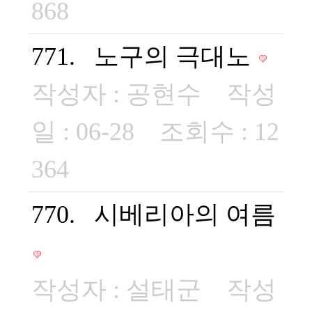
868
771. 노구의 극대노
작성자 :
공현수
작성
일 : 06-28 조회수 : 12
364
770. 시베리아의 여름
작성자 :
설태군
작성