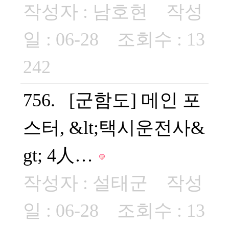
작성자 :
남호현
작성
일 : 06-28 조회수 : 13
242
756. [군함도] 메인 포
스터, &lt;택시운전사&
gt; 4人…
작성자 :
설태군
작성
일 : 06-28 조회수 : 13