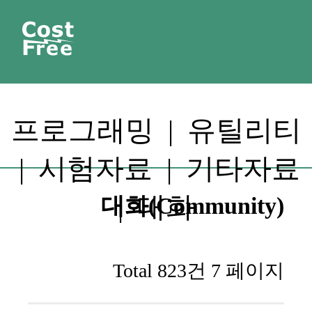
프로그래밍
|
유틸리티
|
시험자료
|
기타자료
|
대화
대화(Community)
Total 823건
7 페이지