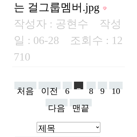
는 걸그룹멤버.jpg
작성자 :
공현수
작성
일 : 06-28 조회수 : 12
710
처음
이전
6
7
8
9
10
다음
맨끝