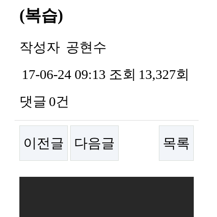
(복습)
작성자
공현수
17-06-24 09:13
조회
13,327회
댓글
0건
이전글
다음글
목록
본문