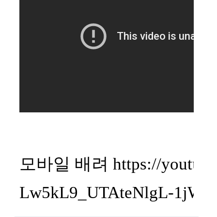
모바일 배려 https://youtu.be
Lw5kL9_UTAteNlgL-1jW